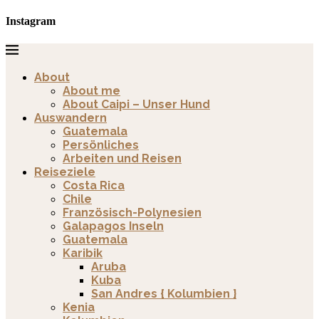
Instagram
About
About me
About Caipi – Unser Hund
Auswandern
Guatemala
Persönliches
Arbeiten und Reisen
Reiseziele
Costa Rica
Chile
Französisch-Polynesien
Galapagos Inseln
Guatemala
Karibik
Aruba
Kuba
San Andres { Kolumbien }
Kenia