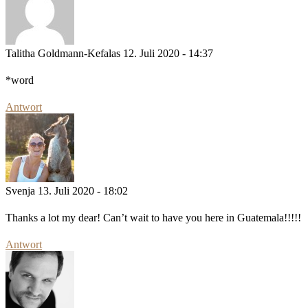
Talitha Goldmann-Kefalas
12. Juli 2020 - 14:37
*word
Antwort
Svenja
13. Juli 2020 - 18:02
Thanks a lot my dear! Can’t wait to have you here in Guatemala!!!!!
Antwort