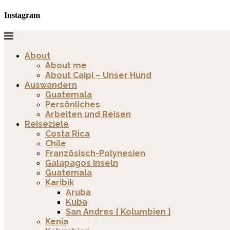
Instagram
About
About me
About Caipi – Unser Hund
Auswandern
Guatemala
Persönliches
Arbeiten und Reisen
Reiseziele
Costa Rica
Chile
Französisch-Polynesien
Galapagos Inseln
Guatemala
Karibik
Aruba
Kuba
San Andres { Kolumbien }
Kenia