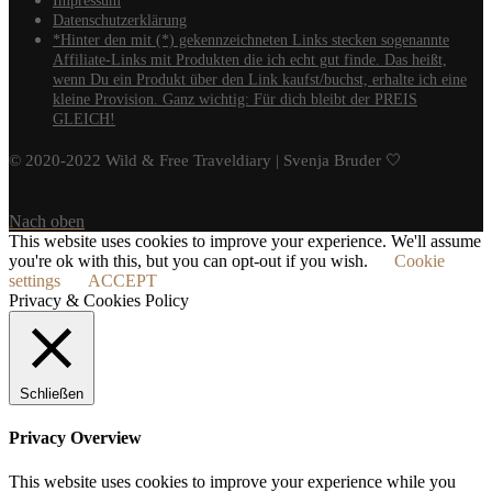
Impressum
Datenschutzerklärung
*Hinter den mit (*) gekennzeichneten Links stecken sogenannte
Affiliate-Links mit Produkten die ich echt gut finde. Das heißt,
wenn Du ein Produkt über den Link kaufst/buchst, erhalte ich eine
kleine Provision. Ganz wichtig: Für dich bleibt der PREIS
GLEICH!
© 2020-2022 Wild & Free Traveldiary | Svenja Bruder 🤍
Nach oben
This website uses cookies to improve your experience. We'll assume
you're ok with this, but you can opt-out if you wish.
Cookie
settings
ACCEPT
Privacy & Cookies Policy
Schließen
Privacy Overview
This website uses cookies to improve your experience while you