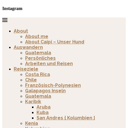
Instagram
About
About me
About Caipi – Unser Hund
Auswandern
Guatemala
Persönliches
Arbeiten und Reisen
Reiseziele
Costa Rica
Chile
Französisch-Polynesien
Galapagos Inseln
Guatemala
Karibik
Aruba
Kuba
San Andres { Kolumbien }
Kenia