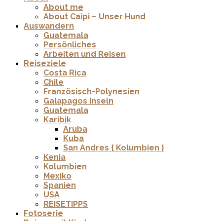
About me
About Caipi – Unser Hund
Auswandern
Guatemala
Persönliches
Arbeiten und Reisen
Reiseziele
Costa Rica
Chile
Französisch-Polynesien
Galapagos Inseln
Guatemala
Karibik
Aruba
Kuba
San Andres { Kolumbien }
Kenia
Kolumbien
Mexiko
Spanien
USA
REISETIPPS
Fotoserie