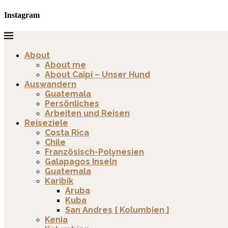
Instagram
About
About me
About Caipi – Unser Hund
Auswandern
Guatemala
Persönliches
Arbeiten und Reisen
Reiseziele
Costa Rica
Chile
Französisch-Polynesien
Galapagos Inseln
Guatemala
Karibik
Aruba
Kuba
San Andres { Kolumbien }
Kenia