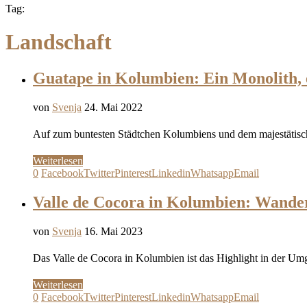
Tag:
Landschaft
Guatape in Kolumbien: Ein Monolith, 
von
Svenja
24. Mai 2022
Auf zum buntesten Städtchen Kolumbiens und dem majestätisch
Weiterlesen
0
Facebook
Twitter
Pinterest
Linkedin
Whatsapp
Email
Valle de Cocora in Kolumbien: Wand
von
Svenja
16. Mai 2023
Das Valle de Cocora in Kolumbien ist das Highlight in der U
Weiterlesen
0
Facebook
Twitter
Pinterest
Linkedin
Whatsapp
Email