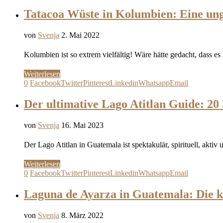
Tatacoa Wüste in Kolumbien: Eine unge
von
Svenja
2. Mai 2022
Kolumbien ist so extrem vielfältig! Wäre hätte gedacht, dass e
Weiterlesen
0
Facebook
Twitter
Pinterest
Linkedin
Whatsapp
Email
Der ultimative Lago Atitlan Guide: 20 
von
Svenja
16. Mai 2023
Der Lago Atitlan in Guatemala ist spektakulär, spirituell, 
Weiterlesen
0
Facebook
Twitter
Pinterest
Linkedin
Whatsapp
Email
Laguna de Ayarza in Guatemala: Die k
von
Svenja
8. März 2022