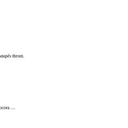
tapés thront.
Cocora …