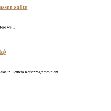
ssen sollte
! Here we …
la⦒
temalas in Deinem Reiseprogramm nicht …