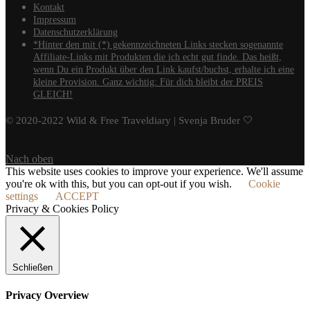
Kontakt
Impressum
Datenschutzerklärung
*Hinter den mit (*) gekennzeichneten Links stecken sogenannte
Affiliate-Links mit Produkten die ich echt gut finde. Das heißt,
wenn Du ein Produkt über den Link kaufst/buchst, erhalte ich eine
kleine Provision. Ganz wichtig: Für dich bleibt der PREIS
GLEICH!
© 2020-2022 Wild & Free Traveldiary | Svenja Bruder 🤍
Nach oben
This website uses cookies to improve your experience. We'll assume
you're ok with this, but you can opt-out if you wish.
Cookie
settings
ACCEPT
Privacy & Cookies Policy
Schließen
Privacy Overview