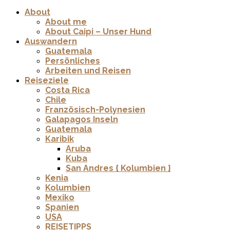
About
About me
About Caipi – Unser Hund
Auswandern
Guatemala
Persönliches
Arbeiten und Reisen
Reiseziele
Costa Rica
Chile
Französisch-Polynesien
Galapagos Inseln
Guatemala
Karibik
Aruba
Kuba
San Andres { Kolumbien }
Kenia
Kolumbien
Mexiko
Spanien
USA
REISETIPPS