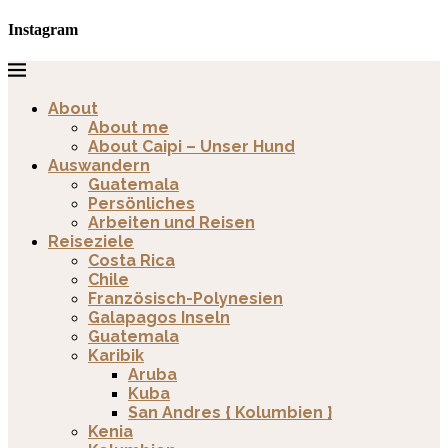
Instagram
About
About me
About Caipi – Unser Hund
Auswandern
Guatemala
Persönliches
Arbeiten und Reisen
Reiseziele
Costa Rica
Chile
Französisch-Polynesien
Galapagos Inseln
Guatemala
Karibik
Aruba
Kuba
San Andres { Kolumbien }
Kenia