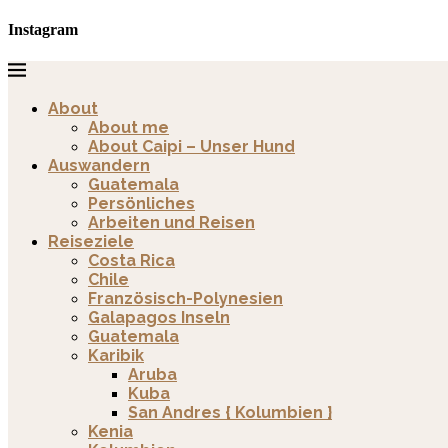
Instagram
About
About me
About Caipi – Unser Hund
Auswandern
Guatemala
Persönliches
Arbeiten und Reisen
Reiseziele
Costa Rica
Chile
Französisch-Polynesien
Galapagos Inseln
Guatemala
Karibik
Aruba
Kuba
San Andres { Kolumbien }
Kenia