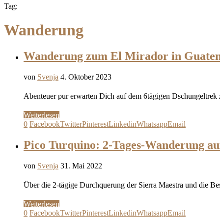
Tag:
Wanderung
Wanderung zum El Mirador in Guatema
von
Svenja
4. Oktober 2023
Abenteuer pur erwarten Dich auf dem 6tägigen Dschungeltrek 
Weiterlesen
0
Facebook
Twitter
Pinterest
Linkedin
Whatsapp
Email
Pico Turquino: 2-Tages-Wanderung au
von
Svenja
31. Mai 2022
Über die 2-tägige Durchquerung der Sierra Maestra und die Be
Weiterlesen
0
Facebook
Twitter
Pinterest
Linkedin
Whatsapp
Email