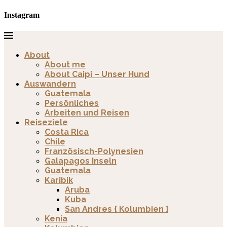
Instagram
About
About me
About Caipi – Unser Hund
Auswandern
Guatemala
Persönliches
Arbeiten und Reisen
Reiseziele
Costa Rica
Chile
Französisch-Polynesien
Galapagos Inseln
Guatemala
Karibik
Aruba
Kuba
San Andres { Kolumbien }
Kenia