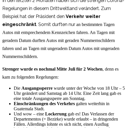
In den letzten 2 Monaten haben sich die strengen Corona-
Regelungen in diesem Drittweltland verändert. Zum
Beispiel hat der Präsident den
Verkehr weiter
eingeschränkt
. Somit durften nur
an bestimmten Tagen
Autos mit entsprechendem Kennzeichen fahren. An Tagen mit
geradem Datum durften Autos mit geraden Nummernschildern
fahren und an Tagen mit ungeradem Datum Autos mit ungeraden
Nummernschildern.
Strenger wurde es nochmal Mitte Juli für 2 Wochen
, denn es
kam zu folgenden Regelungen:
Die
Ausgangssperre
wurde unter der Woche von 18 Uhr – 5
Uhr geändert und Samstag ab 14 Uhr. Eine Zeit lang gab es
eine totale Ausgangssperre am Sonntag.
Einschränkungen des Verkehrs
galten weiterhin in
Guatemala Stadt.
Und wow – eine
Lockerung
gab es! Das Verlassen der
Departementos (= Bezirke) wurde erlaubt – in dringenden
Fällen. Allerdings lohnte es sich nicht, einen Ausflug