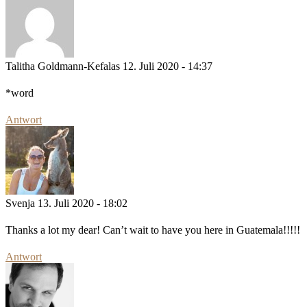
Talitha Goldmann-Kefalas
12. Juli 2020 - 14:37
*word
Antwort
Svenja
13. Juli 2020 - 18:02
Thanks a lot my dear! Can’t wait to have you here in Guatemala!!!!!
Antwort