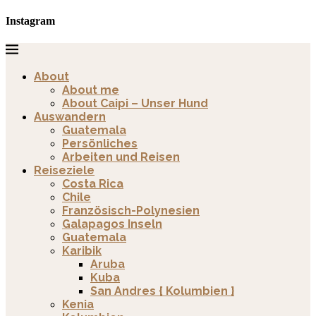
Instagram
About
About me
About Caipi – Unser Hund
Auswandern
Guatemala
Persönliches
Arbeiten und Reisen
Reiseziele
Costa Rica
Chile
Französisch-Polynesien
Galapagos Inseln
Guatemala
Karibik
Aruba
Kuba
San Andres { Kolumbien }
Kenia