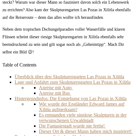
steckt? Warum war dieser Mann so fasziniert davon solch ein Lebenswerk
zu errichten? Also kam der Skulpturengarten Las Pozas in Xilitla ebenfalls
auf die Reiseroute – denn das alles wollte ich herausfinden.
Neben dem tropischen Dschungelparadies voller Wasserfälle und klaren
Flüssen scheint dieser riesige Skulpturengarten in Xilitla ebenfalls sehr
beeindruckend zu sein und gilt sogar noch als „Geheimtipp“. Mach Dir
selbst ein Bild 😉!
Table of Contents
Überblick über den Skulpturengarten Las Pozas in Xilitla
Lage und Anfahrt zum Skulpturengarten Las Pozas in Xilitla
Anreise mit Auto
Anreise mit Bus
Hintergrundinfos: Die Entstehung von Las Pozas in Xilitla
Wie wurde der Engländer Edward James auf
Xilitla aufmerksam?
Es entstanden viele sinnlose Skulpturen in der
verwunschenen Urwaldstadt
Die Fantasiestadt wurde nie fertig!
Dieser Ort & dieser Mann haben mich inspiriert!