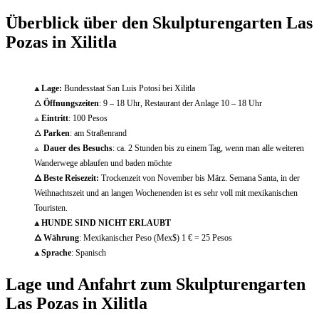
Überblick über den Skulpturengarten Las
Pozas in Xilitla
⟁
Lage:
Bundesstaat San Luis Potosí bei Xilitla
🜂
Öffnungszeiten
: 9 – 18 Uhr, Restaurant der Anlage 10 – 18 Uhr
⟁
Eintritt
: 100 Pesos
🜂
Parken
: am Straßenrand
⟁
Dauer des Besuchs
: ca. 2 Stunden bis zu einem Tag, wenn man alle weiteren
Wanderwege ablaufen und baden möchte
🜂
Beste Reisezeit:
Trockenzeit von November bis März. Semana Santa, in der
Weihnachtszeit und an langen Wochenenden ist es sehr voll mit mexikanischen
Touristen.
⟁
HUNDE SIND NICHT ERLAUBT
🜂
Währung
: Mexikanischer Peso (Mex$)
1 € = 25 Pesos
⟁
Sprache
: Spanisch
Lage und Anfahrt zum Skulpturengarten
Las Pozas in Xilitla