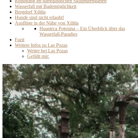
Rundgang im surrealistischen Skulpturengarten
Wasserfall mit Bademöglichkeit
Bergdorf Xilitla
Hunde sind nicht erlaubt!
Ausflüge in der Nähe von Xilitla
Huasteca Potosina – Ein Überblick über das
Wasserfall-Paradies
Fazit
Weitere Infos zu Las Pozas
Wetter bei Las Pozas
Gefällt mir: