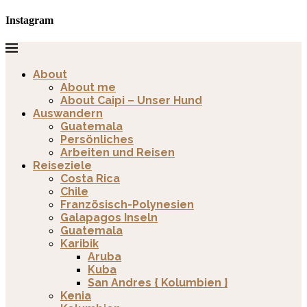
Instagram
About
About me
About Caipi – Unser Hund
Auswandern
Guatemala
Persönliches
Arbeiten und Reisen
Reiseziele
Costa Rica
Chile
Französisch-Polynesien
Galapagos Inseln
Guatemala
Karibik
Aruba
Kuba
San Andres { Kolumbien }
Kenia