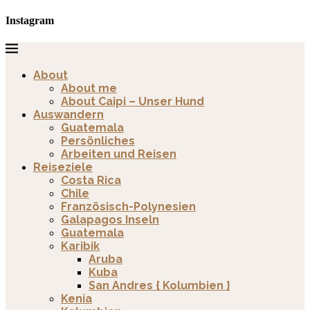
Instagram
About
About me
About Caipi – Unser Hund
Auswandern
Guatemala
Persönliches
Arbeiten und Reisen
Reiseziele
Costa Rica
Chile
Französisch-Polynesien
Galapagos Inseln
Guatemala
Karibik
Aruba
Kuba
San Andres { Kolumbien }
Kenia