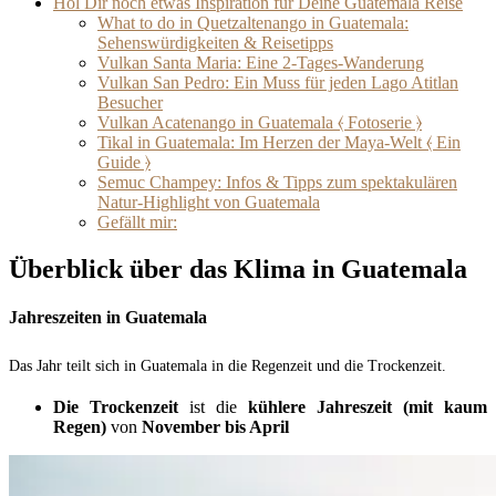
Hol Dir noch etwas Inspiration für Deine Guatemala Reise
What to do in Quetzaltenango in Guatemala:
Sehenswürdigkeiten & Reisetipps
Vulkan Santa Maria: Eine 2-Tages-Wanderung
Vulkan San Pedro: Ein Muss für jeden Lago Atitlan
Besucher
Vulkan Acatenango in Guatemala ⦑ Fotoserie ⦒
Tikal in Guatemala: Im Herzen der Maya-Welt ⦑ Ein
Guide ⦒
Semuc Champey: Infos & Tipps zum spektakulären
Natur-Highlight von Guatemala
Gefällt mir:
Überblick über das Klima in Guatemala
Jahreszeiten in Guatemala
Das Jahr teilt sich in Guatemala in die Regenzeit und die Trockenzeit.
Die Trockenzeit
ist die
kühlere Jahreszeit (mit kaum
Regen)
von
November bis April