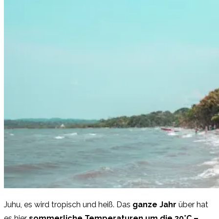
Juhu, es wird tropisch und heiß. Das
ganze Jahr
über hat
es hier
sommerliche Temperaturen um die 30°C –