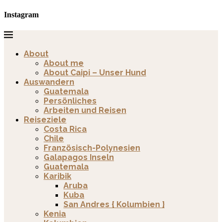
Instagram
About
About me
About Caipi – Unser Hund
Auswandern
Guatemala
Persönliches
Arbeiten und Reisen
Reiseziele
Costa Rica
Chile
Französisch-Polynesien
Galapagos Inseln
Guatemala
Karibik
Aruba
Kuba
San Andres { Kolumbien }
Kenia