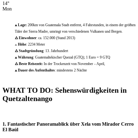
14
°
Mon
⟁
Lage:
200km von Guatemala Stadt entfernt, 4 Fahrstunden, in einem der größten
Täler der Sierra Madre, umringt von verschiedenen Vulkanen und Bergen.
🜂
Einwohner
: ca. 152.000 (Stand 2013)
⟁
Höhe
: 2234 Meter
🜂
Stadtgründung
: 13. Jahrhundert
⟁
Währung
: Guatemaltekischer Quezal (GTQ); 1 Euro = 9 GTQ
🜂
Beste Reisezeit:
In der Trockenzeit von November – April,
⟁
Dauer des Aufenthaltes
: mindestens 2 Nächte
WHAT TO DO: Sehenswürdigkeiten in
Quetzaltenango
1. Fantastischer Panoramablick über Xela vom Mirador Cerro
El Baúl