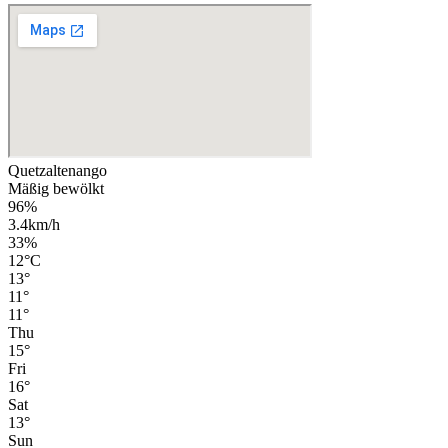
Quetzaltenango
Mäßig bewölkt
96%
3.4km/h
33%
12
°
C
13
°
11
°
11
°
Thu
15
°
Fri
16
°
Sat
13
°
Sun